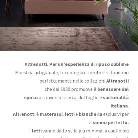
Altrenotti. Per un’esperienza di riposo sublime
Maestria artigianale, tecnologia e comfort si fondono
perfettamente nelle collezioni
Altrenotti
che dal 1930 promuove il
benessere del
riposo
attraverso ricerca, dettaglio e
sartorialità
italiana
.
Altrenott
i è
materassi
,
letti
e
biancheri
a
esclusivi per
il
sonno perfetto.
I
letti
vanno dallo stile più minimal a quello più