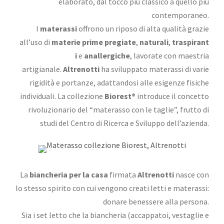
elaborato, dal tocco più classico a quello più
contemporaneo.
I
materassi
offrono un riposo di alta qualità grazie
all’uso di
materie prime pregiate
,
naturali
,
traspirant
i
e
anallergiche
, lavorate con maestria
artigianale.
Altrenotti
ha sviluppato materassi di varie
rigidità e portanze, adattandosi alle esigenze fisiche
individuali. La collezione
Biorest®
introduce il concetto
rivoluzionario del “materasso con le taglie”, frutto di
studi del Centro di Ricerca e Sviluppo dell’azienda.
La
biancheria per la casa
firmata
Altrenotti
nasce con
lo stesso spirito con cui vengono creati letti e materassi:
donare benessere alla persona.
Sia i set letto che la biancheria (accappatoi, vestaglie e