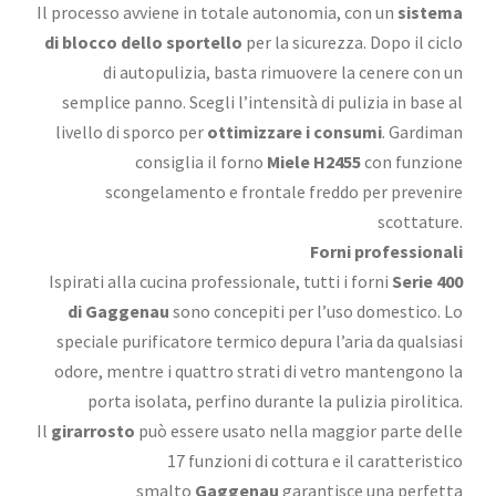
Il processo avviene in totale autonomia, con un
sistema
di blocco dello sportello
per la sicurezza. Dopo il ciclo
di autopulizia, basta rimuovere la cenere con un
semplice panno. Scegli l’intensità di pulizia in base al
livello di sporco per
ottimizzare i consumi
. Gardiman
consiglia il forno
Miele H2455
con funzione
scongelamento e frontale freddo per prevenire
scottature.
Forni professionali
Ispirati alla cucina professionale, tutti i forni
Serie 400
di Gaggenau
sono concepiti per l’uso domestico. Lo
speciale purificatore termico depura l’aria da qualsiasi
odore, mentre i quattro strati di vetro mantengono la
porta isolata, perfino durante la pulizia pirolitica.
Il
girarrosto
può essere usato nella maggior parte delle
17 funzioni di cottura e il caratteristico
smalto
Gaggenau
garantisce una perfetta