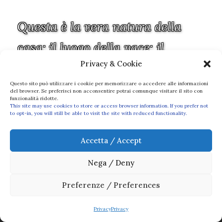
Questa è la vera natura della
casa: il luogo della pace; il
Privacy & Cookie
rifugio non soltanto da ogni
Questo sito può utilizzare i cookie per memorizzare o accedere alle informazioni
torto, ma anche da ogni paura,
del browser. Se preferisci non acconsentire potrai comunque visitare il sito con
funzionalità ridotte.
dubbio e discordia.
This site may use cookies to store or access browser information. If you prefer not
to opt-in, you will still be able to visit the site with reduced functionality.
John Ruskin
Accetta / Accept
Nega / Deny
Preferenze / Preferences
PI 02736380029 GPS 45°33.348' N - 8°7.278' E
Credits
Privacy
Cookie
News
Privacy
Privacy