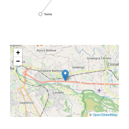
+
−
©
OpenStreetMap