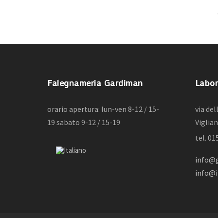
3
4
5
6
7
8
9
10
11
12
13
14
15
16
Falegnameria Gardiman
Labor
orario apertura: lun-ven 8-12 / 15-
via de
19 sabato 9-12 / 15-19
Viglian
tel. 0
info@g
info@i