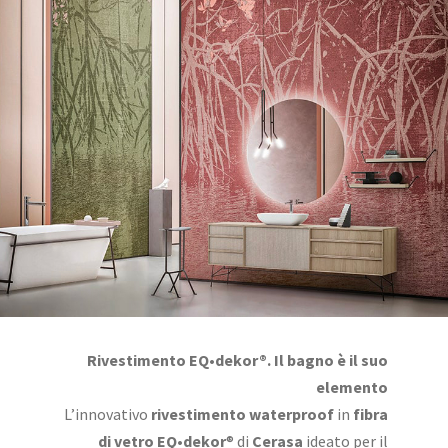
Rivestimento EQ•dekor®. Il bagno è il suo
elemento
L’innovativo
rivestimento waterproof
in
fibra
di vetro EQ•dekor
® di
Cerasa
ideato per il