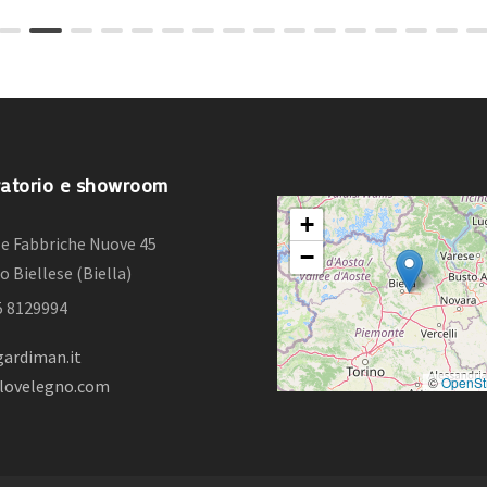
atorio e showroom
+
lle Fabbriche Nuove 45
−
o Biellese (Biella)
15 8129994
ardiman.it
©
OpenSt
lovelegno.com