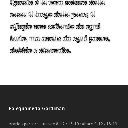
Questa è la vera natura della
casa: il luogo della pace; il
rifugio non soltanto da ogni
torto, ma anche da ogni paura,
dubbio e discordia.
John Ruskin
Falegnameria Gardiman
orario apertura: lun-ven 8-12 / 15-19 sabato 9-12 / 15-19