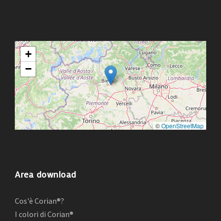
+
−
©
OpenStreetMap
Area download
Cos'è Corian®?
I colori di Corian®