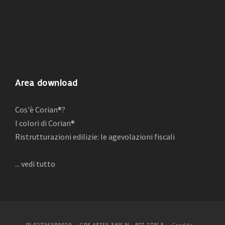
Area download
Cos'è Corian®?
I colori di Corian®
Ristrutturazioni edilizie: le agevolazioni fiscali
... vedi tutto
PI 02736380029 GPS 45°33.348' N - 8°7.278' E
Credits