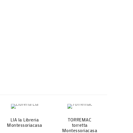
LIA la Libreria
TORREMAC
PINO l’
Montessoriacasa
torretta
Montes
Montessoriacasa