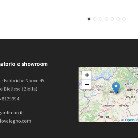
atorio e showroom
+
lle Fabbriche Nuove 45
−
o Biellese (Biella)
15 8129994
ardiman.it
©
OpenSt
lovelegno.com