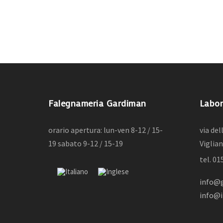
1
2
3
4
5
6
7
Falegnameria Gardiman
Labor
orario apertura: lun-ven 8-12 / 15-
via de
19 sabato 9-12 / 15-19
Viglian
tel. 0
info@g
info@i