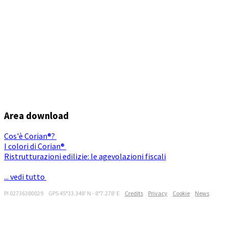
Area download
Cos'è Corian®?
I colori di Corian®
Ristrutturazioni edilizie: le agevolazioni fiscali
... vedi tutto
PI 02736380029 GPS 45°33.348' N - 8°7.278' E
Credits
Privacy
Cookie
News