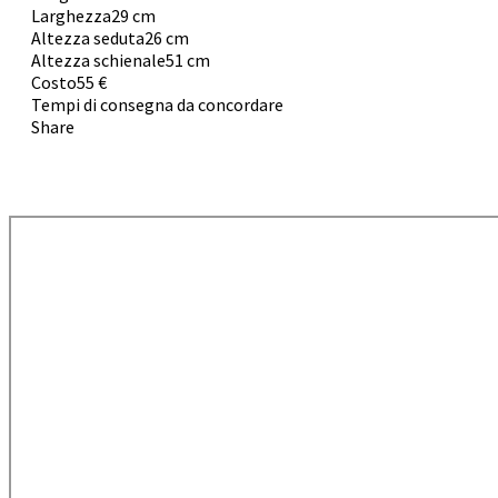
Larghezza
29 cm
Altezza seduta
26 cm
Altezza schienale
51 cm
Costo
55 €
Tempi di consegna da concordare
Share