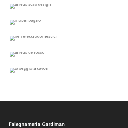
ARDECO: ALTA QUALITÀ “MADE
IN ITALY”
NEFF: L’EQUILIBRIO DELLE
RICETTE MIGLIORI
DE ROSSO: DESIGN PROIETTATO
VERSO IL FUTURO
LA SEGGIOLA: UN CATALOGO DI
OLTRE 2000 MODELLI
Falegnameria Gardiman