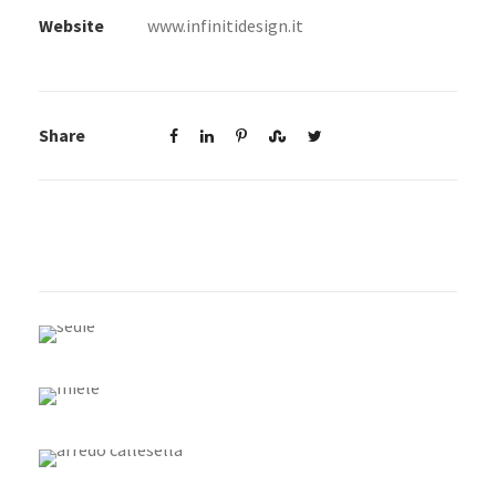
Website
www.infinitidesign.it
Share
INFINITI: UN “VIAGGIO” DA
SEDUTI
MIELE: SEI BUONI MOTIVI PER
SCEGLIERLA
CALLESELLA: A TE CHE PIACE
PROGETTARE
SCAB DESIGN: OGGETTI
D’AMARE, DAL 1957